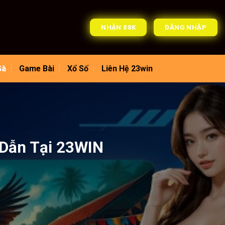
NHẬN 88K
ĐĂNG NHẬP
Gà
Game Bài
Xổ Số
Liên Hệ 23win
 Dẫn Tại 23WIN