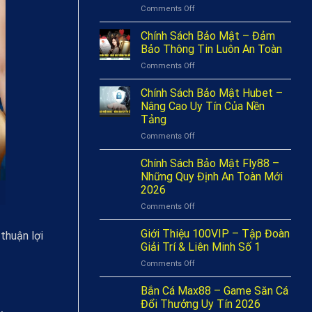
on
Comments Off
–
Cho
Tìm
Bảo
Hội
Hiểu
Mật
Chính Sách Bảo Mật – Đảm
Viên
Chi
TT
Bảo Thông Tin Luôn An Toàn
Tiết
Của
on
Comments Off
Chính
Thành
Chính
Sách
Viên
Sách
Chính Sách Bảo Mật Hubet –
Bảo
Bảo
Mật
Nâng Cao Uy Tín Của Nền
Mật
RS88
Tảng
–
Mới
on
Comments Off
Đảm
Nhất
Chính
Bảo
Của
Sách
Thông
Chính Sách Bảo Mật Fly88 –
RS88
Bảo
Tin
Những Quy Định An Toàn Mới
Mật
Luôn
2026
Hubet
An
on
Comments Off
–
Toàn
Chính
Nâng
Sách
Cao
Giới Thiệu 100VIP – Tập Đoàn
thuận lợi
Bảo
Uy
Giải Trí & Liên Minh Số 1
Mật
Tín
on
Comments Off
Fly88
Của
Giới
–
Nền
Thiệu
Bắn Cá Max88 – Game Săn Cá
Những
Tảng
100VIP
Quy
Đổi Thưởng Uy Tín 2026
–