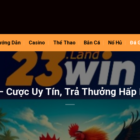
ướng Dẫn
Casino
Thể Thao
Bắn Cá
Nổ Hủ
Đá 
 Cược Uy Tín, Trả Thưởng Hấp