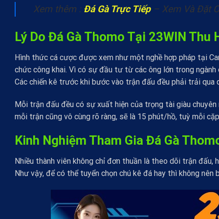
Xem thêm :
Đá Gà Trực Tiếp
– Xem Và Đặt C
Lý Do Đá Gà Thomo Tại 23WIN Thu 
Hình thức cá cược được xem như một nghề hợp pháp tại Cam
chức công khai.
Vì có sự đầu tư từ các ông lớn trong ngành 
Các chiến kê trước khi bước vào trận đấu đều phải trải qua q
Mỗi trận đấu đều có sự xuất hiện của trọng tài giàu chuyên 
mỗi trận cũng vô cùng rõ ràng, sẽ là 15 phút/hồ, tuỳ mỗi cặp
Kinh Nghiệm Tham Gia Đá Gà Thom
Nhiều thành viên không chỉ đơn thuần là theo dõi trận đấu
Như vậy, để có thể tuyển chọn chú kê đá hay thì không nên b