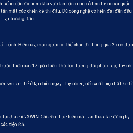
nh sống gần đó hoặc khu vực lân cận cùng cả bạn bè ngoại quốc
 tận mắt các chiến kê thi đấu. Dù công nghệ có hiện đại đến đâu
p tại trường đấu.
ất cảnh. Hiện nay, mọi người có thể chọn đi thông qua 2 con đườ
trước thời gian 17 giờ chiều, thủ tục tương đối phức tạp, tuy nh
a sau, có thể ở lại nhiều ngày. Tuy nhiên, nếu xuất hiện bất kì điề
à tại địa chỉ 23WIN. Chỉ cần thực hiện một vài thao tác đăng ký t
ác tiện ích.