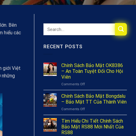
lớn. Bên
m hiểu các
RECENT POSTS
Chính Sách Bảo Mật OK8386
 giới Việt
– An Toàn Tuyệt Đối Cho Hội
ở những
Viên
on
Comments Off
Chính
Sách
Chính Sách Bảo Mật Bongdalu
Bảo
– Bảo Mật TT Của Thành Viên
Mật
on
Comments Off
OK8386
Chính
–
Sách
Tìm Hiểu Chi Tiết Chính Sách
An
Bảo
Toàn
Bảo Mật RS88 Mới Nhất Của
Mật
Tuyệt
RS88
Bongdalu
Đối