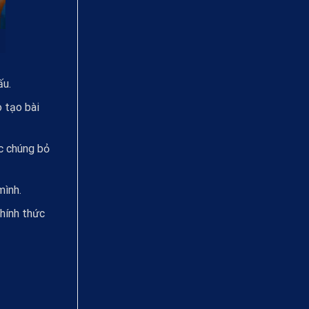
–
1
Nguyên
Phút
Tắc
Trong
Cá
Cược
ấu.
o tạo bài
ặc chúng bỏ
mình.
chính thức