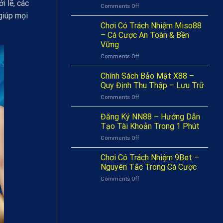
Định
i lẽ, các
on
Comments Off
Tập
An
Bắn
giúp mọi
Đoàn
Toàn
Cá
Chơi Có Trách Nhiệm Miso88
Giải
Mới
Max88
Trí
– Cá Cược An Toàn & Bền
2026
–
&
Vững
Game
Liên
on
Comments Off
Săn
Minh
Chơi
Cá
Số
Có
Đổi
Chính Sách Bảo Mật X88 –
1
Trách
Thưởng
Quy Định Thu Thập – Lưu Trữ
Nhiệm
Uy
on
Comments Off
Miso88
Tín
Chính
–
2026
Sách
Đăng Ký NN88 – Hướng Dẫn
Cá
Bảo
Cược
Tạo Tài Khoản Trong 1 Phút
Mật
An
on
Comments Off
X88
Toàn
Đăng
–
&
Ký
Chơi Có Trách Nhiệm 9Bet –
Quy
Bền
NN88
Định
Nguyên Tắc Trong Cá Cược
Vững
–
Thu
on
Comments Off
Hướng
Thập
Chơi
Dẫn
–
Có
Tạo
Lưu
Trách
Tài
Trữ
Nhiệm
Khoản
9Bet
Trong