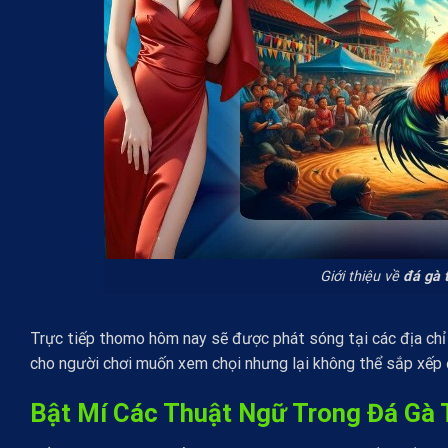
Giới thiệu về
đá gà 
Trực tiếp thomo hôm nay sẽ được phát sóng tại các địa chỉ 
cho người chơi muốn xem chọi nhưng lại không thể sắp xếp 
Bật Mí Các Thuật Ngữ Trong Đá Gà