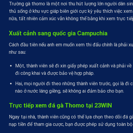
Trường gà thomo là một nơi thu hút lượng lớn người dân si
thủ sống ở khu vực giáp biên giới cực kỳ yêu thích việc xem
nữa, tất nhiên cảm xúc vẫn không thể bằng khi xem trực tiế
Xuất cảnh sang quốc gia Campuchia
Cách đầu tiên nếu anh em muốn xem thi đấu chính là phải xu
như sau:
Một, thành viên sẽ đi xin giấy phép xuất cảnh và phải về 
đi công khai và được bảo vệ hợp pháp.
Hai, mọi người đi theo những thành viên trước, gọi là đi cử
nào ở nước láng giềng, sẽ không ai đảm bảo cho bạn.
Trực tiếp xem đá gà Thomo tại 23WIN
Ngay tại nhà, thành viên cũng có thể lựa chọn theo dõi đá g
nạp tiền để tham gia cược, bạn được phép sử dụng toàn bộ c