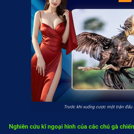
Trước khi xuống cược một trận đấu 
Nghiên cứu kĩ ngoại hình của các chú gà chiế