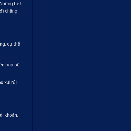
. Những bet
 đi chăng
ng, cụ thể
iên bạn sẽ
u xui rủi
ài khoản,