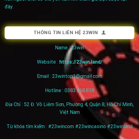
đây.
THÔNG TIN LIÊN HỆ 23WIN
Name : 23win
Website :
https://23win.land/
Email : 23wintop1@gmail.com
Hotline : 0383.868.838
Địa Chỉ : 52 Đ. Võ Liêm Sơn, Phường 4, Quận 8, Hồ Chí Minh,
Việt Nam
Từ khóa tìm kiếm : #23wincom #23wincasino #23winland