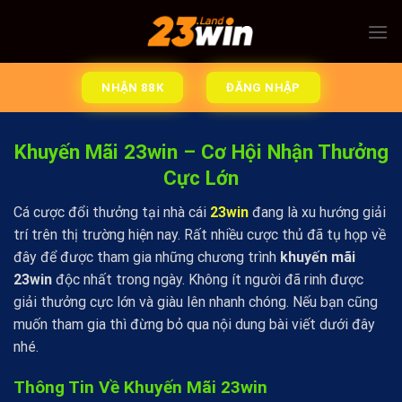
Skip
to
content
NHẬN 88K
ĐĂNG NHẬP
Khuyến Mãi 23win – Cơ Hội Nhận Thưởng
Cực Lớn
Cá cược đổi thưởng tại nhà cái
23win
đang là xu hướng giải
trí trên thị trường hiện nay. Rất nhiều cược thủ đã tụ họp về
đây để được tham gia những chương trình
khuyến mãi
23win
độc nhất trong ngày. Không ít người đã rinh được
giải thưởng cực lớn và giàu lên nhanh chóng. Nếu bạn cũng
muốn tham gia thì đừng bỏ qua nội dung bài viết dưới đây
nhé.
Thông Tin Về Khuyến Mãi 23win