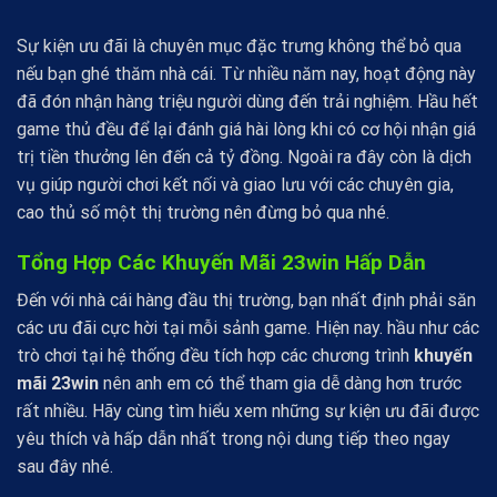
Sự kiện ưu đãi là chuyên mục đặc trưng không thể bỏ qua
nếu bạn ghé thăm nhà cái. Từ nhiều năm nay, hoạt động này
đã đón nhận hàng triệu người dùng đến trải nghiệm. Hầu hết
game thủ đều để lại đánh giá hài lòng khi có cơ hội nhận giá
trị tiền thưởng lên đến cả tỷ đồng. Ngoài ra đây còn là dịch
vụ giúp người chơi kết nối và giao lưu với các chuyên gia,
cao thủ số một thị trường nên đừng bỏ qua nhé.
Tổng Hợp Các Khuyến Mãi 23win Hấp Dẫn
Đến với nhà cái hàng đầu thị trường, bạn nhất định phải săn
các ưu đãi cực hời tại mỗi sảnh game. Hiện nay. hầu như các
trò chơi tại hệ thống đều tích hợp các chương trình
khuyến
mãi 23win
nên anh em có thể tham gia dễ dàng hơn trước
rất nhiều. Hãy cùng tìm hiểu xem những sự kiện ưu đãi được
yêu thích và hấp dẫn nhất trong nội dung tiếp theo ngay
sau đây nhé.