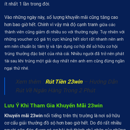
ít nhất 1 lần trong đời.
Vào những ngày này, số lượng khuyến mãi cũng tăng cao
hơn bao giờ hết. Chính vì vậy mà độ cạnh tran
h giữa các
thành viên cũng giảm đi nhiều so với thường ngày. Tuy nhiên với
những voucher có giá trị cực khủng hết slot rất nhanh nên anh
em nên chuẩn bị tâm lý và tận dụng cơ hội để sở hữu cơ hội
trúng thưởng đặc biệt của nhà cái. Nhiều người đã trở nên phát
tài sau khi trúng một giải duy nhất nên anh em cũng đừng ngần
ngại thử nhé.
Xem thêm :
Rút Tiền 23win
– Hướng Dẫn
Rút Về Ngân Hàng Trong 2 Phút
Lưu Ý Khi Tham Gia Khuyến Mãi 23win
Khuyến mãi 23win
nổi tiếng trên thị trường là nơi sở hữu
cơ cấu giải thưởng đồ sộ hơn bao giờ hết. Do đó rất nhiều