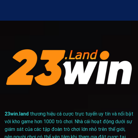
23win.land
thương hiệu cá cược trực tuyến uy tín và nổi bật
với kho game hơn 1000 trò chơi. Nhà cái hoạt động dưới sự
giám sát của các tập đoàn trò chơi lớn nhỏ trên thế giới,
nên người chơi có thể yên tâm khi tham gia đặt cược tại