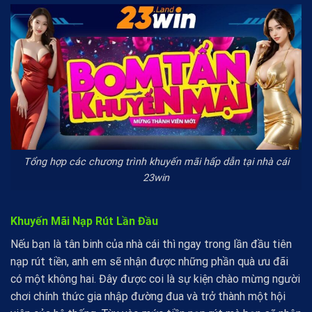
Tổng hợp các chương trình khuyến mãi hấp dẫn tại nhà cái
23win
Khuyến Mãi Nạp Rút Lần Đầu
Nếu bạn là tân binh của nhà cái thì ngay trong lần đầu tiên
nạp rút tiền, anh em sẽ nhận được những phần quà ưu đãi
có một không hai. Đây được coi là sự kiện chào mừng người
chơi chính thức gia nhập đường đua và trở thành một hội