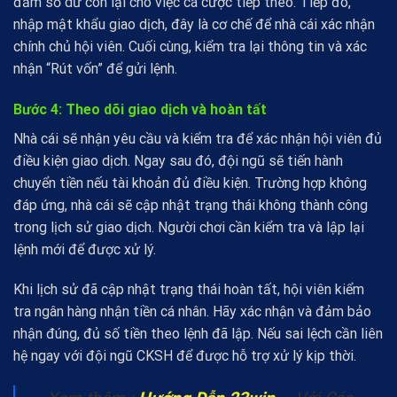
đảm số dư còn lại cho việc cá cược tiếp theo. Tiếp đó,
nhập mật khẩu giao dịch, đây là cơ chế để nhà cái xác nhận
chính chủ hội viên. Cuối cùng, kiểm tra lại thông tin và xác
nhận “Rút vốn” để gửi lệnh.
Bước 4: Theo dõi giao dịch và hoàn tất
Nhà cái sẽ nhận yêu cầu và kiểm tra để xác nhận hội viên đủ
điều kiện giao dịch. Ngay sau đó, đội ngũ sẽ tiến hành
chuyển tiền nếu tài khoản đủ điều kiện. Trường hợp không
đáp ứng, nhà cái sẽ cập nhật trạng thái không thành công
trong lịch sử giao dịch. Người chơi cần kiểm tra và lập lại
lệnh mới để được xử lý.
Khi lịch sử đã cập nhật trạng thái hoàn tất, hội viên kiểm
tra ngân hàng nhận tiền cá nhân. Hãy xác nhận và đảm bảo
nhận đúng, đủ số tiền theo lệnh đã lập. Nếu sai lệch cần liên
hệ ngay với đội ngũ CKSH để được hỗ trợ xử lý kịp thời.