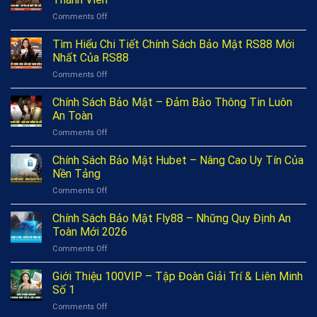
Mật
on
Comments Off
OK8386
Chính
–
Sách
Tìm Hiểu Chi Tiết Chính Sách Bảo Mật RS88 Mới
An
Bảo
Toàn
Nhất Của RS88
Mật
Tuyệt
on
Comments Off
Bongdalu
Đối
Tìm
–
Cho
Hiểu
Chính Sách Bảo Mật – Đảm Bảo Thông Tin Luôn
Bảo
Hội
Chi
Mật
An Toàn
Viên
Tiết
TT
on
Comments Off
Chính
Của
Chính
Sách
Thành
Sách
Chính Sách Bảo Mật Hubet – Nâng Cao Uy Tín Của
Bảo
Viên
Bảo
Mật
Nền Tảng
Mật
RS88
on
Comments Off
–
Mới
Chính
Đảm
Nhất
Sách
Chính Sách Bảo Mật Fly88 – Những Quy Định An
Bảo
Của
Bảo
Thông
Toàn Mới 2026
RS88
Mật
Tin
on
Comments Off
Hubet
Luôn
Chính
–
An
Sách
Giới Thiệu 100VIP – Tập Đoàn Giải Trí & Liên Minh
Nâng
Toàn
Bảo
Cao
Số 1
Mật
Uy
on
Comments Off
Fly88
Tín