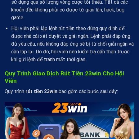
sử dụng qua số lượng vòng cược tối thiểu. Tất cả các
khoản đều không phải có được từ gian lận, hack, bug
game.
Hội viên phải lập lệnh rút tiền theo đúng quy định để
được nhà cái xét duyệt và giải ngân. Lệnh phải đáp ứng
đủ yêu cầu, nếu không đáp ứng sẽ bị từ chối giải ngân và
cần lập lại. Do đó, hội viên nên kiểm tra cẩn thận trước
khi gửi lệnh để tránh mất thời gian.
Quy Trình Giao Dịch Rút Tiền 23win Cho Hội
Viên
Quy trình
rút tiền 23win
bao gồm các bước sau đây: