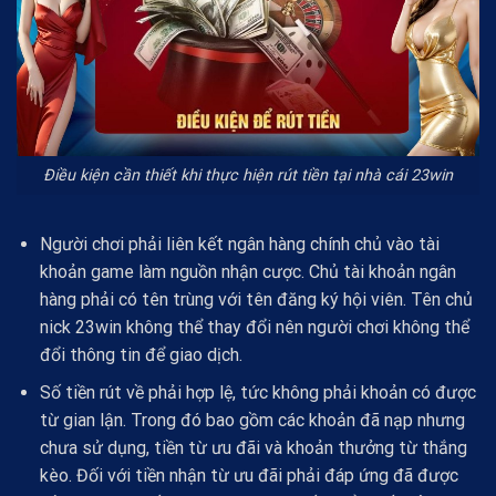
Điều kiện cần thiết khi thực hiện rút tiền tại nhà cái 23win
Người chơi phải liên kết ngân hàng chính chủ vào tài
khoản game làm nguồn nhận cược. Chủ tài khoản ngân
hàng phải có tên trùng với tên đăng ký hội viên. Tên chủ
nick 23win không thể thay đổi nên người chơi không thể
đổi thông tin để giao dịch.
Số tiền rút về phải hợp lệ, tức không phải khoản có được
từ gian lận. Trong đó bao gồm các khoản đã nạp nhưng
chưa sử dụng, tiền từ ưu đãi và khoản thưởng từ thắng
kèo. Đối với tiền nhận từ ưu đãi phải đáp ứng đã được