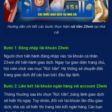
Hướng dẫn chi tiết các bước thực hiện
rút tiền 23win
tại nhà
cái
Bước 1: Đăng nhập tài khoản 23win
Người chơi tiến hành đăng nhập vào tài khoản cá nhân
23win để tiến hành giao dịch. Ngay tại giao diện trang chủ,
hội viên click vào mục “Rút tiền”. Hệ thống sẽ chuyển đến
trang giao dịch để các bạn bắt đầu lập lệnh.
Bước 2: Liên kết tài khoản ngân hàng với account 23win
Thông thường sau khi chọn “Rút tiền”, bảng lệnh giao dịch
sẽ hiển thị ngay. Tuy nhiên, đối với tài khoản lần đầu giao
dịch, nhà cái sẽ hiển thị trang liên kết ngân hàng. Các bạn