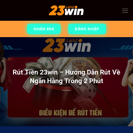
Skip
to
content
NHẬN 88K
ĐĂNG NHẬP
Rút Tiền 23win – Hướng Dẫn Rút Về
Ngân Hàng Trong 2 Phút